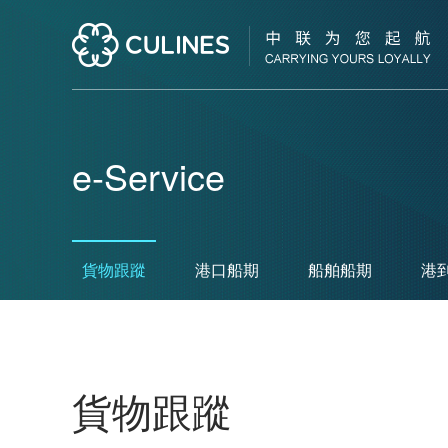
e-Service
貨物跟蹤
港口船期
船舶船期
港
貨物跟蹤