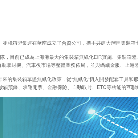
，並和箱盟集運在華南成立了合資公司，攜手共建大灣區集裝箱
卡車隊，目前已成為上海港最大的集裝箱無紙化EIR實施、集裝箱
、自助取封機、汽車後市場等整體業務佈局，並與螞蟻金服、上港
年來的集裝箱單證無紙化政策，從“無紙化”切入開發配套工具和
放箱預錄、承運開票、金融保險、自動取封、ETC等功能的互聯網