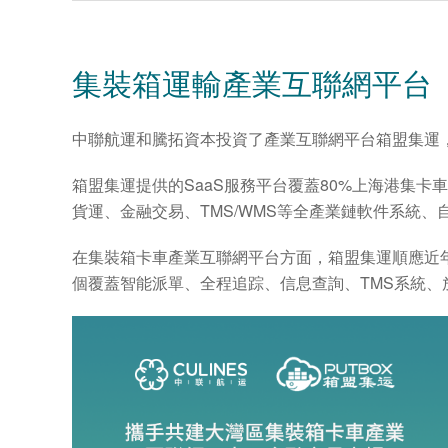
集裝箱運輸產業互聯網平台
中聯航運和騰拓資本投資了產業互聯網平台箱盟集運
箱盟集運提供的SaaS服務平台覆蓋80%上海港集
貨運、金融交易、TMS/WMS等全產業鏈軟件系統
在集裝箱卡車產業互聯網平台方面，箱盟集運順應近
個覆蓋智能派單、全程追踪、信息查詢、TMS系統、